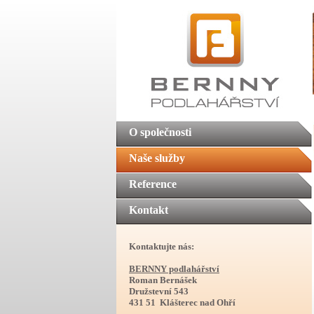
O společnosti
Naše služby
Reference
Kontakt
Kontaktujte nás:
BERNNY podlahářství
Roman Bernášek
Družstevní 543
431 51 Klášterec nad Ohří