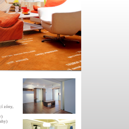
cí zóny,
y)
lahy)