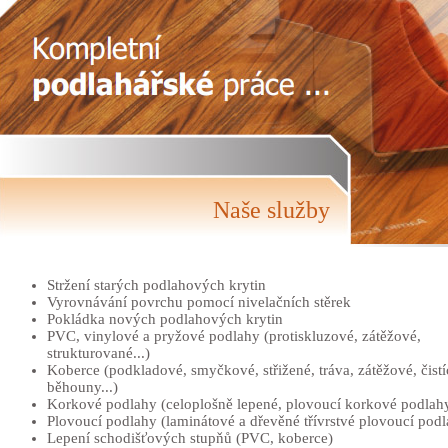
Naše služby
Stržení starých podlahových krytin
Vyrovnávání povrchu pomocí nivelačních stěrek
Pokládka nových podlahových krytin
PVC, vinylové a pryžové podlahy (protiskluzové, zátěžové,
strukturované...)
Koberce (podkladové, smyčkové, střižené, tráva, zátěžové, čistí
běhouny...)
Korkové podlahy (celoplošně lepené, plovoucí korkové podlah
Plovoucí podlahy (laminátové a dřevěné třívrstvé plovoucí pod
Lepení schodišťových stupňů (PVC, koberce)