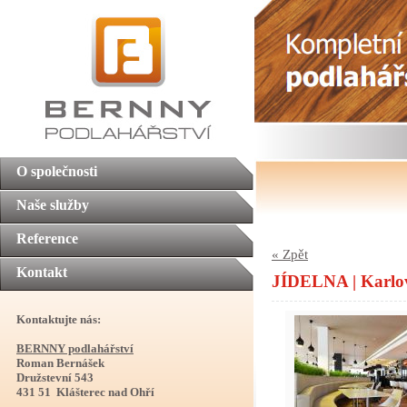
O společnosti
Naše služby
Reference
« Zpět
Kontakt
JÍDELNA | Karlo
Kontaktujte nás:
BERNNY podlahářství
Roman Bernášek
Družstevní 543
431 51 Klášterec nad Ohří